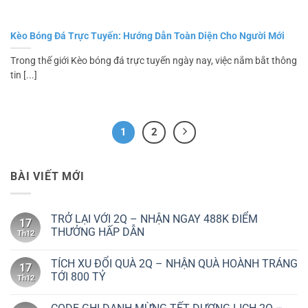
Kèo Bóng Đá Trực Tuyến: Hướng Dẫn Toàn Diện Cho Người Mới
Trong thế giới Kèo bóng đá trực tuyến ngày nay, việc nắm bắt thông
tin [...]
1
2
BÀI VIẾT MỚI
TRỞ LẠI VỚI 2Q – NHẬN NGAY 488K ĐIỂM
17
THƯỞNG HẤP DẪN
Th12
Không
có
TÍCH XU ĐỔI QUÀ 2Q – NHẬN QUÀ HOÀNH TRÁNG
bình
17
luận
TỚI 800 TỶ
Th12
ở
TRỞ
Không
LẠI
có