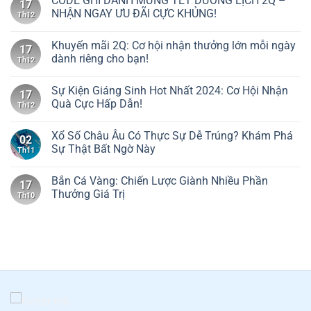
CODE GHI DANH MỪNG TẾT DƯƠNG LỊCH 2Q –
VỚI
bình
17
2Q
luận
NHẬN NGAY ƯU ĐÃI CỰC KHỦNG!
Th12
–
ở
NHẬN
TÍCH
Không
NGAY
XU
có
Khuyến mãi 2Q: Cơ hội nhận thưởng lớn mỗi ngày
488K
ĐỔI
bình
17
ĐIỂM
QUÀ
luận
dành riêng cho bạn!
Th12
THƯỞNG
2Q
ở
HẤP
–
CODE
Không
DẪN
NHẬN
GHI
có
Sự Kiện Giáng Sinh Hot Nhất 2024: Cơ Hội Nhận
QUÀ
DANH
bình
17
HOÀNH
MỪNG
luận
Quà Cực Hấp Dẫn!
Th12
TRÁNG
TẾT
ở
TỚI
DƯƠNG
Khuyến
Không
800
LỊCH
mãi
có
Xổ Số Châu Âu Có Thực Sự Dễ Trúng? Khám Phá
TỶ
2Q
2Q:
bình
02
–
Cơ
luận
Sự Thật Bất Ngờ Này
Th11
NHẬN
hội
ở
NGAY
nhận
Sự
Không
ƯU
thưởng
Kiện
có
Bắn Cá Vàng: Chiến Lược Giành Nhiều Phần
ĐÃI
lớn
Giáng
bình
17
CỰC
mỗi
Sinh
luận
Thưởng Giá Trị
Th10
KHỦNG!
ngày
Hot
ở
dành
Nhất
Xổ
Không
riêng
2024:
Số
có
cho
Cơ
Châu
bình
bạn!
Hội
Âu
luận
Nhận
Có
ở
Quà
Thực
Bắn
Cực
Sự
Cá
Hấp
Dễ
Vàng:
Dẫn!
Trúng?
Chiến
Khám
Lược
Phá
Giành
Sự
Nhiều