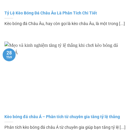
Tỷ Lệ Kèo Bóng Đá Châu Âu Là Phân Tích Chi Tiết
Kèo bóng đá Châu Âu, hay còn gọi là kèo châu Âu, là một trong [...]
28
Th9
Kèo bóng đá châu Á – Phân tích từ chuyên gia tăng tỷ lệ thắng
Phân tích kèo bóng đá châu Á từ chuyên gia giúp bạn tăng tỷ lệ [...]