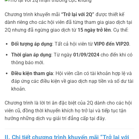
Chương trình khuyến mãi
“Trở lại với 2Q”
được thiết kế
dành riêng cho các hội viên đã từng tham gia giao dịch tại
2Q nhưng đã ngừng giao dịch từ
15 ngày trở lên
. Cụ thể:
Đối tượng áp dụng
: Tất cả hội viên từ
VIP0 đến VIP20
.
Thời gian áp dụng
: Từ ngày
01/09/2024
cho đến khi có
thông báo mới.
Điều kiện tham gia
: Hội viên cần có tài khoản hợp lệ và
đáp ứng các điều kiện về giao dịch nạp tiền và số dư tài
khoản.
Chương trình là lời tri ân đặc biệt của 2Q dành cho các hội
viên cũ, đồng thời khuyến khích họ trở lại và tiếp tục tận
hưởng những dịch vụ giải trí đẳng cấp tại đây.
II. Chi tiết chương trình khuyến mãi “Trở lại với