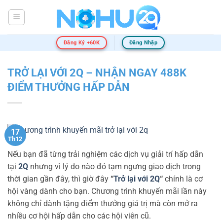
Bỏ
qua
nội
dung
Đăng Ký +60K
Đăng Nhập
TRỞ LẠI VỚI 2Q – NHẬN NGAY 488K
ĐIỂM THƯỞNG HẤP DẪN
17
Th12
Nếu bạn đã từng trải nghiệm các dịch vụ giải trí hấp dẫn
tại
2Q
nhưng vì lý do nào đó tạm ngưng giao dịch trong
thời gian gần đây, thì giờ đây
“
Trở lại với 2Q
“
chính là cơ
hội vàng dành cho bạn. Chương trình khuyến mãi lần này
không chỉ dành tặng điểm thưởng giá trị mà còn mở ra
nhiều cơ hội hấp dẫn cho các hội viên cũ.