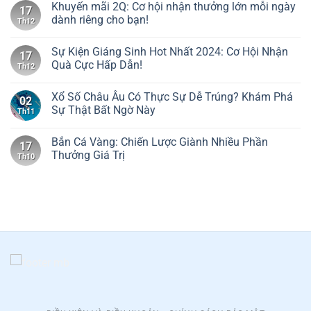
Khuyến mãi 2Q: Cơ hội nhận thưởng lớn mỗi ngày
488K
ĐỔI
bình
17
ĐIỂM
QUÀ
luận
dành riêng cho bạn!
Th12
THƯỞNG
2Q
ở
HẤP
–
CODE
Không
DẪN
NHẬN
GHI
có
Sự Kiện Giáng Sinh Hot Nhất 2024: Cơ Hội Nhận
QUÀ
DANH
bình
17
HOÀNH
MỪNG
luận
Quà Cực Hấp Dẫn!
Th12
TRÁNG
TẾT
ở
TỚI
DƯƠNG
Khuyến
Không
800
LỊCH
mãi
có
Xổ Số Châu Âu Có Thực Sự Dễ Trúng? Khám Phá
TỶ
2Q
2Q:
bình
02
–
Cơ
luận
Sự Thật Bất Ngờ Này
Th11
NHẬN
hội
ở
NGAY
nhận
Sự
Không
ƯU
thưởng
Kiện
có
Bắn Cá Vàng: Chiến Lược Giành Nhiều Phần
ĐÃI
lớn
Giáng
bình
17
CỰC
mỗi
Sinh
luận
Thưởng Giá Trị
Th10
KHỦNG!
ngày
Hot
ở
dành
Nhất
Xổ
Không
riêng
2024:
Số
có
cho
Cơ
Châu
bình
bạn!
Hội
Âu
luận
Nhận
Có
ở
Quà
Thực
Bắn
Cực
Sự
Cá
Hấp
Dễ
Vàng:
Dẫn!
Trúng?
Chiến
Khám
Lược
Phá
Giành
Sự
Nhiều
Thật
Phần
Bất
Thưởng
Ngờ
Giá
Này
Trị