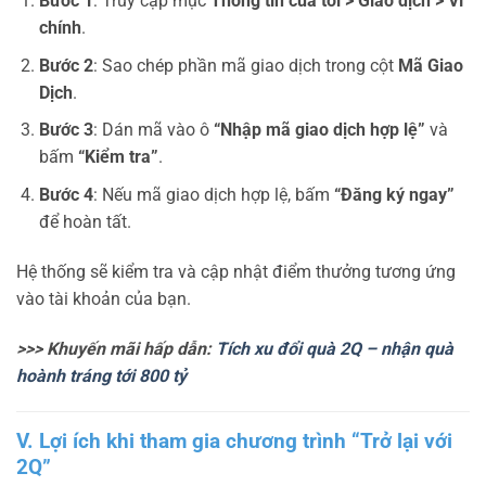
Bước 1
: Truy cập mục
Thông tin của tôi > Giao dịch > Ví
chính
.
Bước 2
: Sao chép phần mã giao dịch trong cột
Mã Giao
Dịch
.
Bước 3
: Dán mã vào ô
“Nhập mã giao dịch hợp lệ”
và
bấm
“Kiểm tra”
.
Bước 4
: Nếu mã giao dịch hợp lệ, bấm
“Đăng ký ngay”
để hoàn tất.
Hệ thống sẽ kiểm tra và cập nhật điểm thưởng tương ứng
vào tài khoản của bạn.
>>> Khuyến mãi hấp dẫn:
Tích xu đổi quà 2Q – nhận quà
hoành tráng tới 800 tỷ
V. Lợi ích khi tham gia chương trình “Trở lại với
2Q”