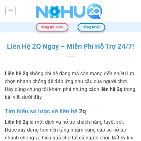
Bỏ
qua
nội
dung
Đăng Ký +60K
Đăng Nhập
Liên Hệ 2Q Ngay – Miễn Phí Hỗ Trợ 24/7!
Liên hệ 2q
không chỉ dễ dàng mà còn mang đến nhiều lựa
chọn nhanh chóng để đáp ứng nhu cầu của người chơi.
Hãy cùng chúng tôi khám phá những cách
liên hệ 2q
trong
bài viết dưới đây.
Tìm hiểu sơ lược về liên hệ
2q
Liên hệ 2q
là một dịch vụ hổ trợ khách hàng tuyệt vời.
Được xây dựng trên nền tảng nhằm cung cấp sự hỗ trợ
nhanh chóng và hiệu quả cho tất cả người chơi. Bất kỳ khi