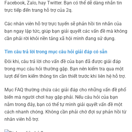
Facebook, Zalo, hay Twitter. Bạn có thể dễ dàng nhắn tin
trực tiếp đến trang hỗ trợ của 2q.
Các nhân viên hỗ trợ trực tuyến sẽ phản hồi tin nhắn của
bạn ngay lập tức, giúp bạn giải quyết các vấn đề mà không
cần phải rời khỏi nền tảng xã hội mình đang sử dụng.
Tìm câu trả lời trong mục câu hỏi giải đáp có sẵn
Đôi khi, câu trả lời cho vấn đề của bạn đã được giải đáp
trong mục câu hỏi thường gặp. Bạn nên kiểm tra qua một
lượt để tìm kiếm thông tin cần thiết trước khi liên hệ hỗ trợ.
Mục FAQ thường chứa các giải đáp cho những vấn đề phổ
biến mà người chơi hay gặp phải. Nếu câu hỏi của bạn
nằm trong đây, bạn có thể tự mình giải quyết vấn đề một
cách nhanh chóng. Không cần phải chờ đợi sự phản hồi từ
nhân viên hỗ trợ.