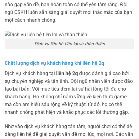
nào gặp vấn đề, bạn hoàn toàn có thể yên tâm rằng. Đội
ngũ CSKH luôn sẵn sàng giải quyết mọi thắc mắc của bạn
một cách nhanh chóng.
Dịch vụ liên hệ tiện lợi và thân thiện
Chất lượng dịch vụ khách hàng khi liên hệ 2q
Dịch vụ khách hàng tại
liên hệ 2q
được đánh giá cao bởi
sự chuyên nghiệp và tận tình. Đội ngũ nhân viên được đào
tạo bài bản. Với mục tiêu đem lại sự hài lòng tối đa cho
khách hàng. Họ không chỉ nắm vững về kiến thức game
mà còn am hiểu sâu rộng về kỹ thuật, từ đó, họ có thể
nhanh chóng phát hiện và khắc phục các lỗi thường gặp.
Nhờ vào dịch vụ khách hàng tận tâm, người chơi có thể dễ
dàng liên hệ để giải quyết vấn đề mọi lúc, mọi nơi. Các vấn