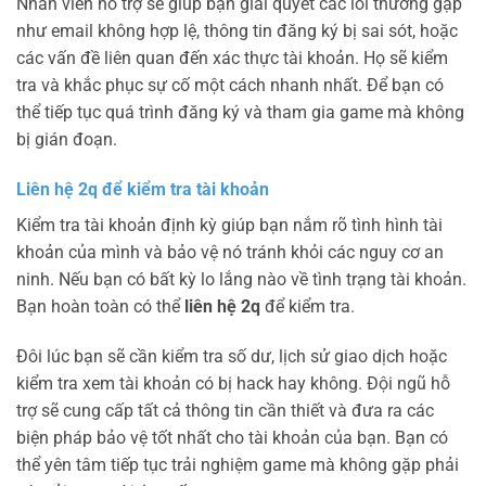
Nhân viên hỗ trợ sẽ giúp bạn giải quyết các lỗi thường gặp
như email không hợp lệ, thông tin đăng ký bị sai sót, hoặc
các vấn đề liên quan đến xác thực tài khoản. Họ sẽ kiểm
tra và khắc phục sự cố một cách nhanh nhất. Để bạn có
thể tiếp tục quá trình đăng ký và tham gia game mà không
bị gián đoạn.
Liên hệ 2q để kiểm tra tài khoản
Kiểm tra tài khoản định kỳ giúp bạn nắm rõ tình hình tài
khoản của mình và bảo vệ nó tránh khỏi các nguy cơ an
ninh. Nếu bạn có bất kỳ lo lắng nào về tình trạng tài khoản.
Bạn hoàn toàn có thể
liên hệ 2q
để kiểm tra.
Đôi lúc bạn sẽ cần kiểm tra số dư, lịch sử giao dịch hoặc
kiểm tra xem tài khoản có bị hack hay không. Đội ngũ hỗ
trợ sẽ cung cấp tất cả thông tin cần thiết và đưa ra các
biện pháp bảo vệ tốt nhất cho tài khoản của bạn. Bạn có
thể yên tâm tiếp tục trải nghiệm game mà không gặp phải