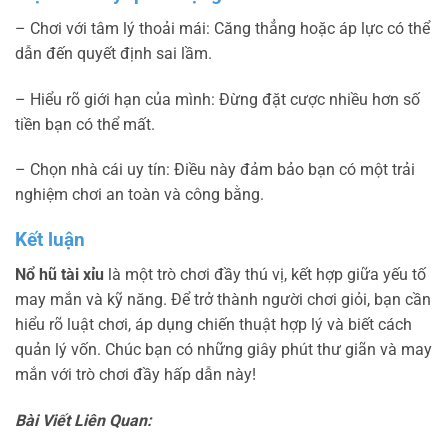
– Chơi với tâm lý thoải mái: Căng thẳng hoặc áp lực có thể
dẫn đến quyết định sai lầm.
– Hiểu rõ giới hạn của mình: Đừng đặt cược nhiều hơn số
tiền bạn có thể mất.
– Chọn nhà cái uy tín: Điều này đảm bảo bạn có một trải
nghiệm chơi an toàn và công bằng.
Kết luận
Nổ hũ tài xỉu
là một trò chơi đầy thú vị, kết hợp giữa yếu tố
may mắn và kỹ năng. Để trở thành người chơi giỏi, bạn cần
hiểu rõ luật chơi, áp dụng chiến thuật hợp lý và biết cách
quản lý vốn. Chúc bạn có những giây phút thư giãn và may
mắn với trò chơi đầy hấp dẫn này!
Bài Viết Liên Quan: