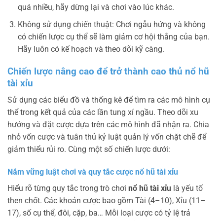
quá nhiều, hãy dừng lại và chơi vào lúc khác.
Không sử dụng chiến thuật: Chơi ngẫu hứng và không
có chiến lược cụ thể sẽ làm giảm cơ hội thắng của bạn.
Hãy luôn có kế hoạch và theo dõi kỹ càng.
Chiến lược nâng cao để trở thành cao thủ nổ hũ
tài xỉu
Sử dụng các biểu đồ và thống kê để tìm ra các mô hình cụ
thể trong kết quả của các lần tung xí ngầu. Theo dõi xu
hướng và đặt cược dựa trên các mô hình đã nhận ra. Chia
nhỏ vốn cược và tuân thủ kỷ luật quản lý vốn chặt chẽ để
giảm thiểu rủi ro. Cùng một số chiến lược dưới:
Nắm vững luật chơi và quy tắc cược nổ hũ tài xỉu
Hiểu rõ từng quy tắc trong trò chơi
nổ hũ tài xỉu
là yếu tố
then chốt. Các khoản cược bao gồm Tài (4–10), Xỉu (11–
17), số cụ thể, đôi, cặp, ba… Mỗi loại cược có tỷ lệ trả