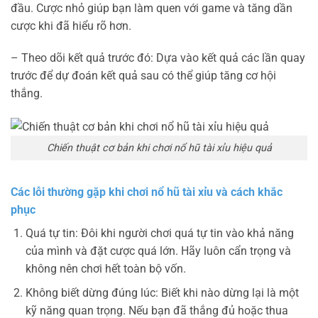
đầu. Cược nhỏ giúp bạn làm quen với game và tăng dần
cược khi đã hiểu rõ hơn.
– Theo dõi kết quả trước đó: Dựa vào kết quả các lần quay
trước để dự đoán kết quả sau có thể giúp tăng cơ hội
thắng.
Chiến thuật cơ bản khi chơi nổ hũ tài xỉu hiệu quả
Các lỗi thường gặp khi chơi nổ hũ tài xỉu và cách khắc
phục
Quá tự tin: Đôi khi người chơi quá tự tin vào khả năng
của mình và đặt cược quá lớn. Hãy luôn cẩn trọng và
không nên chơi hết toàn bộ vốn.
Không biết dừng đúng lúc: Biết khi nào dừng lại là một
kỹ năng quan trọng. Nếu bạn đã thắng đủ hoặc thua