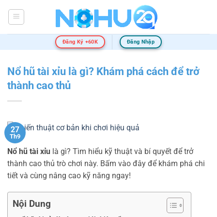
Bỏ
qua
nội
dung
Đăng Ký +60K
Đăng Nhập
Nổ hũ tài xỉu là gì? Khám phá cách để trở
thành cao thủ
27
Th9
Nổ hũ tài xỉu
là gì? Tìm hiểu kỹ thuật và bí quyết để trở
thành cao thủ trò chơi này. Bấm vào đây để khám phá chi
tiết và cùng nâng cao kỹ năng ngay!
Nội Dung