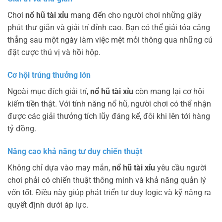
Chơi
nổ hũ tài xỉu
mang đến cho người chơi những giây
phút thư giãn và giải trí đỉnh cao. Bạn có thể giải tỏa căng
thẳng sau một ngày làm việc mệt mỏi thông qua những cú
đặt cược thú vị và hồi hộp.
Cơ hội trúng thưởng lớn
Ngoài mục đích giải trí,
nổ hũ tài xỉu
còn mang lại cơ hội
kiếm tiền thật. Với tính năng nổ hũ, người chơi có thể nhận
được các giải thưởng tích lũy đáng kể, đôi khi lên tới hàng
tỷ đồng.
Nâng cao khả năng tư duy chiến thuật
Không chỉ dựa vào may mắn,
nổ hũ tài xỉu
yêu cầu người
chơi phải có chiến thuật thông minh và khả năng quản lý
vốn tốt. Điều này giúp phát triển tư duy logic và kỹ năng ra
quyết định dưới áp lực.